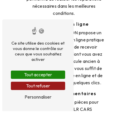
nécessaires dans les meilleures
conditions.
Commande en ligne
LR CARS DISTRIBUTION propose un
service de commande en ligne pratique
Ce site utilise des cookies et
pour vous permettre de recevoir
vous donne le contrôle sur
ceux que vous souhaitez
rapidement les pièces dont vous avez
activer
besoin pour votre véhicule ancien à
Cournon-d'Auvergne. Il vous suffit de
Tout accepter
parcourir leur catalogue en ligne et de
passer commande en quelques clics.
Tout refuser
Services supplémentaires
Personnaliser
En plus de la vente de pièces pour
véhicules anciens, LR CARS
DISTRIBUTION propose également des
services complémentaires tels que la